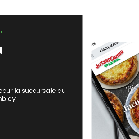
?
u
pour la succursale du
mblay