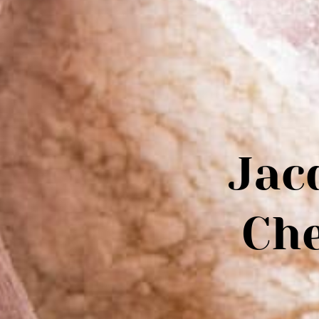
Jac
Ch