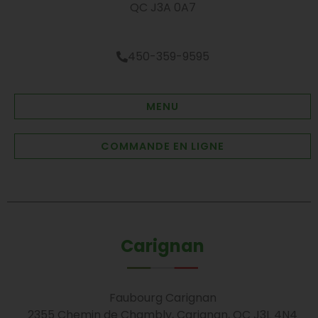
QC J3A 0A7
450-359-9595
MENU
COMMANDE EN LIGNE
Carignan
Faubourg Carignan
2355 Chemin de Chambly, Carignan, QC J3L 4N4