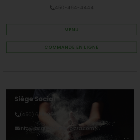
450-464-4444
MENU
COMMANDE EN LIGNE
Siège Social
(450) 679-8589
info@jacquescartierpizza.com