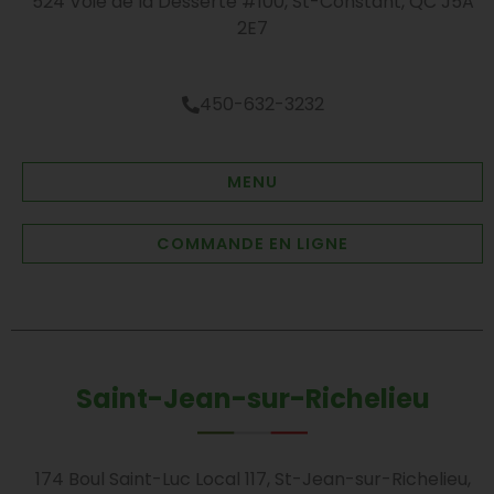
524 Voie de la Desserte #100, St-Constant, QC J5A
2E7
450-632-3232
MENU
COMMANDE EN LIGNE
Saint-Jean-sur-Richelieu
174 Boul Saint-Luc Local 117, St-Jean-sur-Richelieu,