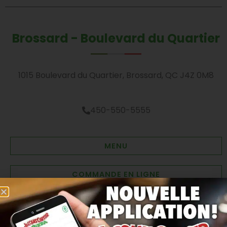
Brossard - Boulevard du Quartier
1015 Boulevard du Quartier, Brossard, QC J4Z 0M8
450-550-5555
MENU
COMMANDE EN LIGNE