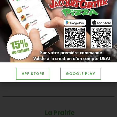
Brossard - Boulevard Rome
1155 Boulevard Rome, Brossard, QC J4W 3J1
450-999-9000
MENU
APP STORE
GOOGLE PLAY
COMMANDE EN LIGNE
La Prairie