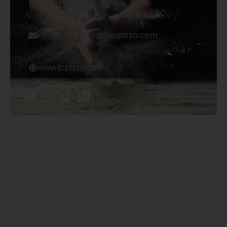
(514) 813-0993
info@jacquescartierpizza.com
www.jcpizza.com