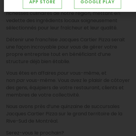
APP STORE
GOOGLE PLAY
pizza que nous préparons est un hommage aux
richesses culinaires de notre région, mettant en
vedette des ingrédients locaux soigneusement
sélectionnés pour leur fraîcheur et leur qualité.
Détenir une franchise Jacques Cartier Pizza serait
une façon incroyable pour vous de gérer votre
propre entreprise tout en bénéficiant d’une
structure déjà bien établie.
Vous êtes en affaires
pour
vous-même, et
non
par
vous-même. Vous avez le plaisir de côtoyer
des gens, équipiers de votre restaurant, clients et
membres de votre collectivité.
Nous avons près d’une quinzaine de succursales
Jacques Cartier Pizza sur le grand territoire de la
Rive-Sud de Montréal.
Serez-vous le prochain?