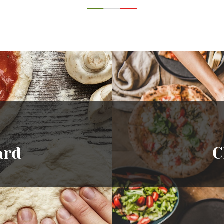
ard
C