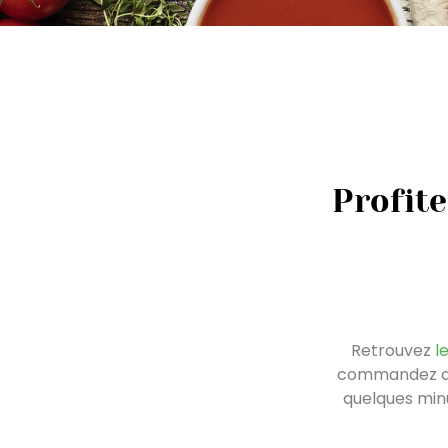
Profite
Retrouvez
l
commandez dir
quelques minu