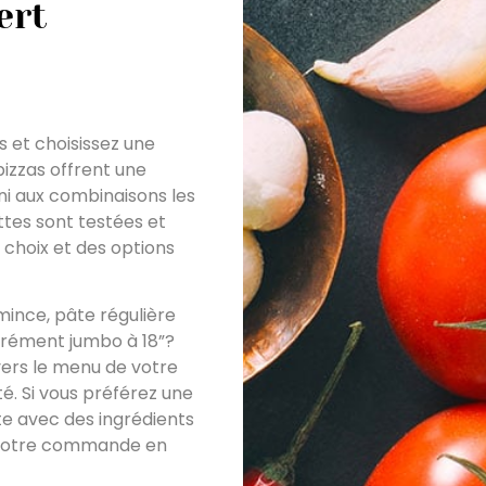
ert
ts et choisissez une
pizzas offrent une
ni aux combinaisons les
ttes sont testées et
 choix et des options
 mince, pâte régulière
rrément jumbo à 18”?
vers le menu de votre
é. Si vous préférez une
te avec des ingrédients
e votre commande en