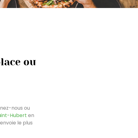
place ou
onez-nous ou
aint-Hubert
en
envoie le plus