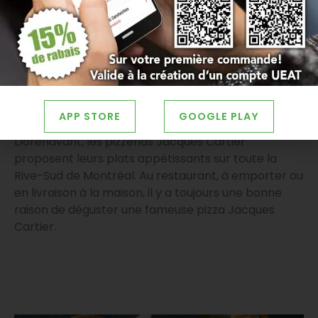
de Monsieur George Lagiorgia et de sa femme
Antonina Libertella jusqu’à aujourd’hui, le savoir-
faire de la gastronomie italienne et la tradition des
véritables pizzas se perpétuent. La fidélité de nos
clients montre leur confiance quant à la qualité des
pizzas (notre spécialité) et à l’expérience de nos
équipes, et cela depuis plus de 50 ans !
APP STORE
GOOGLE PLAY
Dorénavant, les pizzerias Jacques Cartier
proposent leurs plats appétissants sur toute la
Rive-Sud de Montréal. Au restaurant, à emporter ou
en livraison à la maison, il y a toujours une bonne
raison de déguster une fameuse pizza Jacques
Cartier.