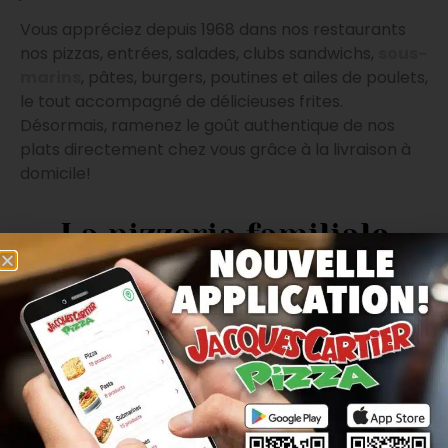
Vous appréciez depuis 1968 dans nos restaurants
nos pizzas, entrées, salades, clubs sandwichs,
sous-
marins
, pâtes, burgers, poutines et ailes de poulets,
le tout accompagné de délicieuses frites.
Désormais, ramenez le goût authentique de nos
plats directement chez vous grâce à la livraison à
domicile!
La pizzeria familiale
traditionnelle à Saint-
Constant
Jacques Cartier est une histoire de famille, d’il y a 4
générations à présent. Dès le premier restaurant