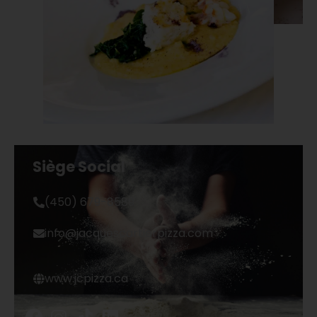
Siège Social
(450) 679-8589
info@jacquescartierpizza.com
www.jcpizza.ca