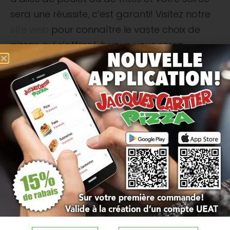
sera une réussite, c’est garanti! Visitez notre
site web
pour connaître le vaste choix de
pizzas qui s’offrent à vous, vous serez
agréablement surpris! Plusieurs spéciaux
sont aussi disponibles pour vous offrir de la
variété et satisfaire tous les goûts. Vous y
retrouverez des
offres de combos de pizzas
accompagnées de frites et de breuvages
qui conviendront assurément à votre
budget.